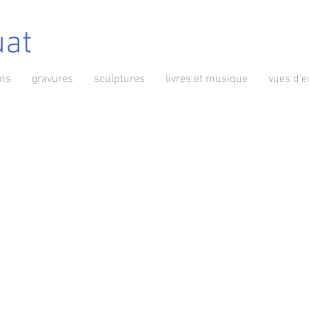
uat
ins
gravures
sculptures
livres et musique
vues d'e