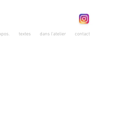
xpos.
textes
dans l'atelier
contact