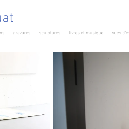
uat
ins
gravures
sculptures
livres et musique
vues d'e