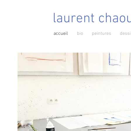
laurent chao
accueil
bio
peintures
dess