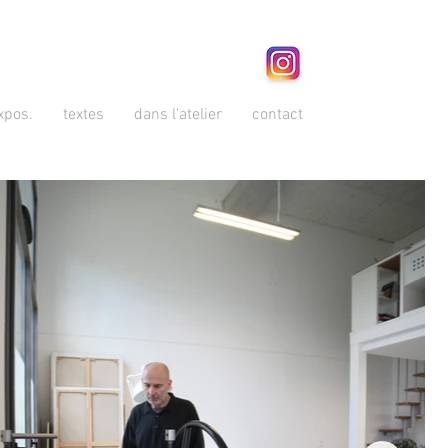
xpos.
textes
dans l'atelier
contact